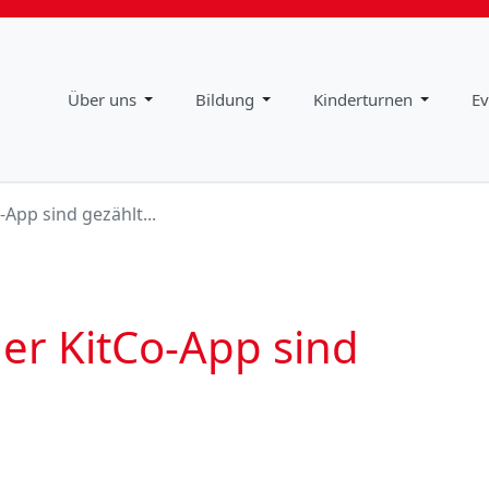
Impressum
Downloads
Über uns
Bildung
Kinderturnen
Ev
-App sind gezählt...
der KitCo-App sind