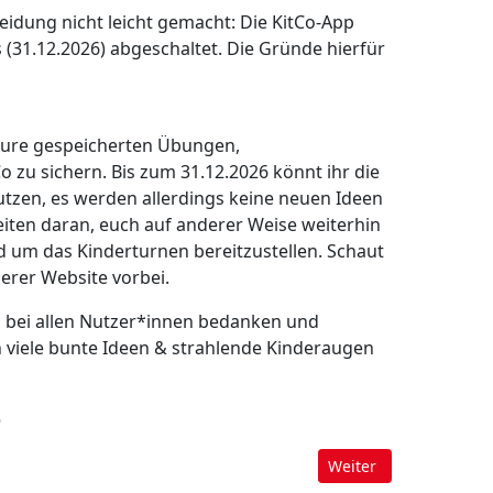
eidung nicht leicht gemacht: Die KitCo-App
 (31.12.2026) abgeschaltet. Die Gründe hierfür
t eure gespeicherten Übungen,
 zu sichern. Bis zum 31.12.2026 könnt ihr die
tzen, es werden allerdings keine neuen Ideen
eiten daran, euch auf anderer Weise weiterhin
nd um das Kinderturnen bereitzustellen. Schaut
erer Website vorbei.
h bei allen Nutzer*innen bedanken und
 viele bunte Ideen & strahlende Kinderaugen
6
Nächster Beitrag: WTJ 
Weiter