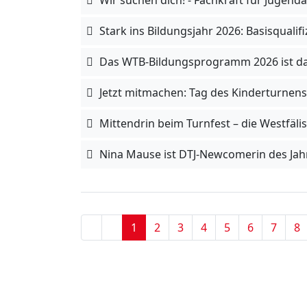
Stark ins Bildungsjahr 2026: Basisquali
Das WTB-Bildungsprogramm 2026 ist da
Jetzt mitmachen: Tag des Kinderturnens
Mittendrin beim Turnfest – die Westfäli
Nina Mause ist DTJ-Newcomerin des Jah
1
2
3
4
5
6
7
8