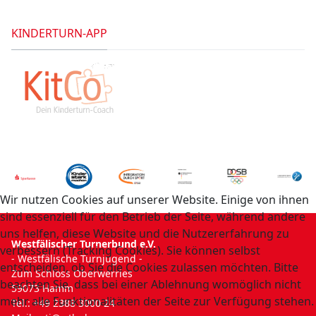
KINDERTURN-APP
Wir nutzen Cookies auf unserer Website. Einige von ihnen
sind essenziell für den Betrieb der Seite, während andere
uns helfen, diese Website und die Nutzererfahrung zu
Westfälischer Turnerbund e.V.
verbessern (Tracking Cookies). Sie können selbst
- Westfälische Turnjugend -
entscheiden, ob Sie die Cookies zulassen möchten. Bitte
Zum Schloss Oberwerries
beachten Sie, dass bei einer Ablehnung womöglich nicht
59073 Hamm
mehr alle Funktionalitäten der Seite zur Verfügung stehen.
Tel.: +49 2388 3000 24