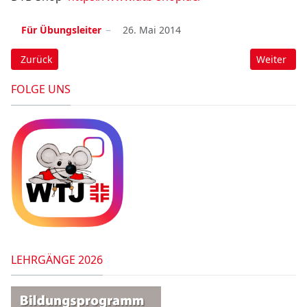
Für Übungsleiter
26. Mai 2014
Vorheriger Beitrag: Muckitest
Nächster B
Zurück
Weiter
FOLGE UNS
LEHRGÄNGE 2026