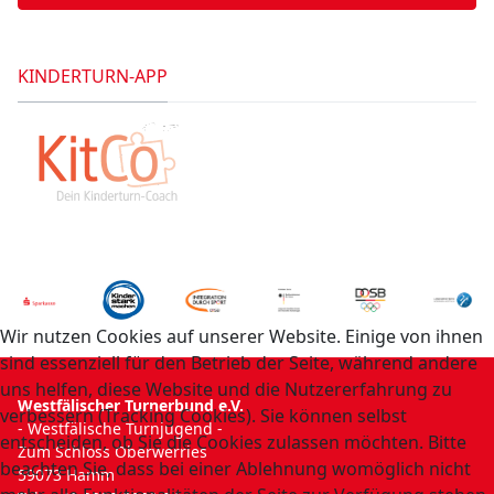
KINDERTURN-APP
Wir nutzen Cookies auf unserer Website. Einige von ihnen
sind essenziell für den Betrieb der Seite, während andere
uns helfen, diese Website und die Nutzererfahrung zu
Westfälischer Turnerbund e.V.
verbessern (Tracking Cookies). Sie können selbst
- Westfälische Turnjugend -
entscheiden, ob Sie die Cookies zulassen möchten. Bitte
Zum Schloss Oberwerries
beachten Sie, dass bei einer Ablehnung womöglich nicht
59073 Hamm