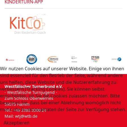
KINDERTURN-APP
Wir nutzen Cookies auf unserer Website. Einige von ihnen
sind essenziell für den Betrieb der Seite, während andere
uns helfen, diese Website und die Nutzererfahrung zu
Westfälischer Turnerbund e.V.
verbessern (Tracking Cookies). Sie können selbst
- Westfälische Turnjugend -
entscheiden, ob Sie die Cookies zulassen möchten. Bitte
Zum Schloss Oberwerries
beachten Sie, dass bei einer Ablehnung womöglich nicht
59073 Hamm
mehr alle Funktionalitäten der Seite zur Verfügung stehen.
Tel.: +49 2388 3000 24
Mail:
wtj@wtb.de
Akzeptieren