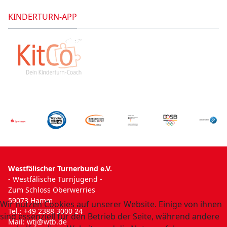
KINDERTURN-APP
Westfälischer Turnerbund e.V.
- Westfälische Turnjugend -
Zum Schloss Oberwerries
59073 Hamm
Wir nutzen Cookies auf unserer Website. Einige von ihnen
Tel.: +49 2388 3000 24
sind essenziell für den Betrieb der Seite, während andere
Mail:
wtj@wtb.de