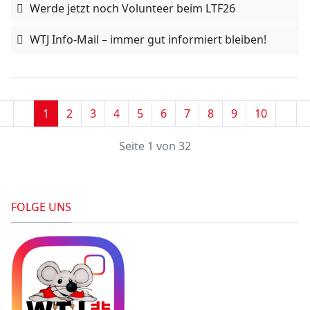
Werde jetzt noch Volunteer beim LTF26
WTJ Info-Mail – immer gut informiert bleiben!
1
2
3
4
5
6
7
8
9
10
Seite 1 von 32
FOLGE UNS