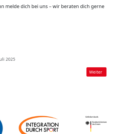
n melde dich bei uns – wir beraten dich gerne
Juli 2025
änge Kinder-/Jugendturnen 2026
Nächster Beitrag: Le
Weiter