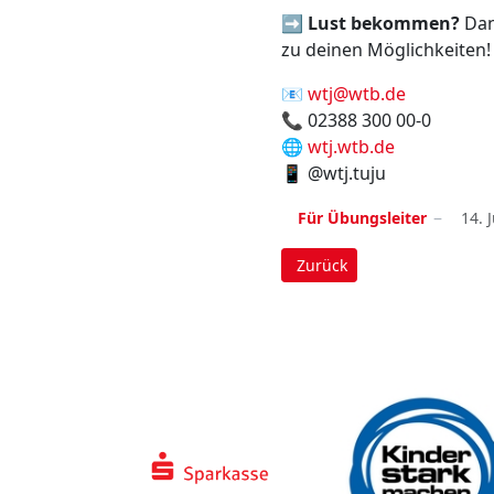
➡
Lust bekommen?
Dan
zu deinen Möglichkeiten!
📧
wtj@wtb.de
📞 02388 300 00-0
🌐
wtj.wtb.de
📱 @wtj.tuju
Für Übungsleiter
14. 
Vorheriger Beitrag: Lehrg
Zurück