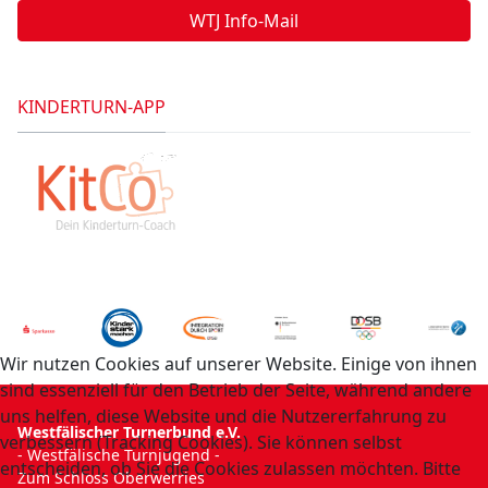
WTJ Info-Mail
KINDERTURN-APP
Wir nutzen Cookies auf unserer Website. Einige von ihnen
sind essenziell für den Betrieb der Seite, während andere
uns helfen, diese Website und die Nutzererfahrung zu
Westfälischer Turnerbund e.V.
verbessern (Tracking Cookies). Sie können selbst
- Westfälische Turnjugend -
entscheiden, ob Sie die Cookies zulassen möchten. Bitte
Zum Schloss Oberwerries