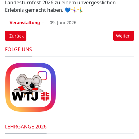
Landesturnfest 2026 zu einem unvergesslichen
Erlebnis gemacht haben. 💙🤸‍♀️🤸‍♂️
Veranstaltung
09. Juni 2026
Vorheriger Beitrag: Tag des Kinderturnens 2026 – Jetzt anmeld
Nächster B
Zurück
Weiter
FOLGE UNS
LEHRGÄNGE 2026