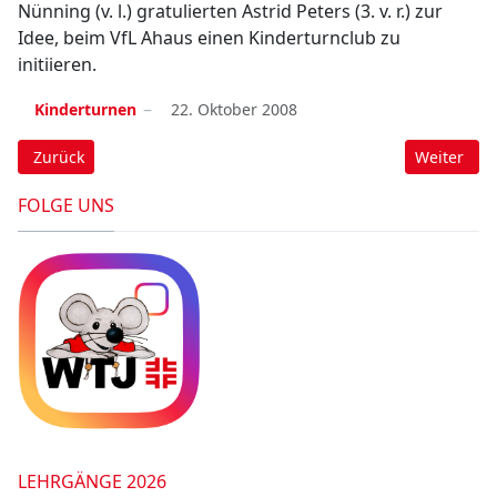
Nünning (v. l.) gratulierten Astrid Peters (3. v. r.) zur
Idee, beim VfL Ahaus einen Kinderturnclub zu
initiieren.
Kinderturnen
22. Oktober 2008
Vorheriger Beitrag: Kinderturn-Club logo ändert sich
Nächster B
Zurück
Weiter
FOLGE UNS
LEHRGÄNGE 2026