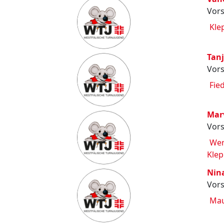
Vors
Kle
Tanj
Vors
Fie
Mar
Vors
Wer
Kle
Nin
Vors
Mau