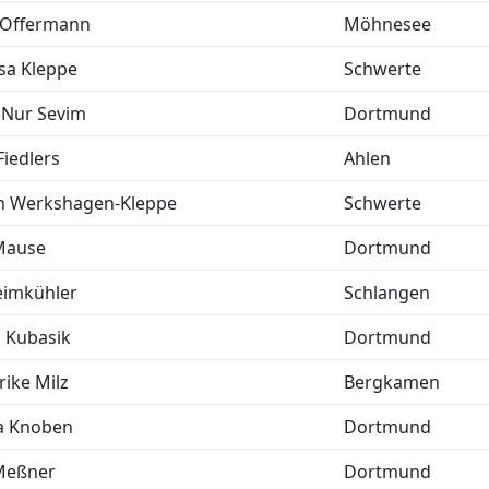
 Offermann
Möhnesee
sa Kleppe
Schwerte
 Nur Sevim
Dortmund
Fiedlers
Ahlen
n Werkshagen-Kleppe
Schwerte
Mause
Dortmund
eimkühler
Schlangen
 Kubasik
Dortmund
rike Milz
Bergkamen
a Knoben
Dortmund
Meßner
Dortmund