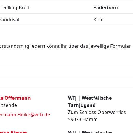
 Delling-Brett
Paderborn
 Sandoval
Köln
orstandsmitgliedern könnt ihr über das jeweilige Formular
ke Offermann
WTJ | Westfälische
itzende
Turnjugend
Zum Schloss Oberwerries
ermann.Heike@wtb.de
59073 Hamm
essa Kleppe
WTJ | Westfälische