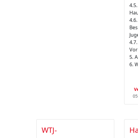
4.5
Hau
4.6
Bes
Jug
4.7
Vor
5. 
6. 
V
05
WTJ-
Ha