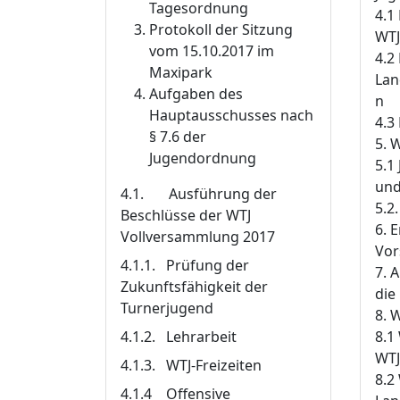
Tagesordnung
4.1
Protokoll der Sitzung
WTJ
vom 15.10.2017 im
4.2
Maxipark
Lan
Aufgaben des
n
Hauptausschusses nach
4.3
§ 7.6 der
5. 
Jugendordnung
5.1
und
4.1. Ausführung der
5.2
Beschlüsse der WTJ
6. 
Vollversammlung 2017
Vor
4.1.1. Prüfung der
7. 
Zukunftsfähigkeit der
die
Turnerjugend
8. 
4.1.2. Lehrarbeit
8.1
WTJ
4.1.3. WTJ-Freizeiten
8.2
4.1.4 Offensive