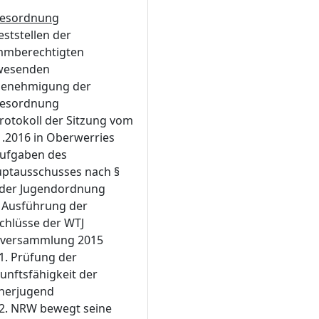
esordnung
Feststellen der
mmberechtigten
wesenden
Genehmigung der
esordnung
Protokoll der Sitzung vom
1.2016 in Oberwerries
Aufgaben des
ptausschusses nach §
 der Jugendordnung
. Ausführung der
chlüsse der WTJ
lversammlung 2015
.1. Prüfung der
unftsfähigkeit der
nerjugend
.2. NRW bewegt seine