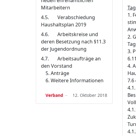
neuen ehrenamtlichen
Mitarbeitern
Tag
1. 
4.5. Verabschiedung
sti
Haushaltsplan 2019
An
4.6. Arbeitskreise und
2. 
deren Besetzung nach §11.3
Tag
der Jugendordnung
3. 
4.7. Arbeitsaufträge an
6.1
den Vorstand
4. 
Anträge
Hau
Weitere Informationen
7.6
4.1
Bes
Verband
12. Oktober 2018
Vol
4.1
Zuk
Tur
4.1