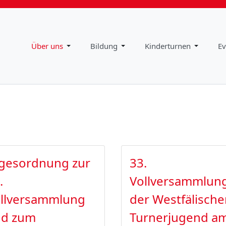
Impressum
Downloads
Über uns
Bildung
Kinderturnen
Ev
gesordnung zur
33.
.
Vollversammlun
llversammlung
der Westfälisch
nd zum
Turnerjugend a