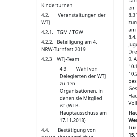
Lan
Kinderturnen
en
4.2. Veranstaltungen der
8.3
WTJ
zum
am 
4.2.1. TGM / TGW
8.4
4.2.2. Beteiligung am 4.
Jug
NRW-Turnfest 2019
Dre
4.2.3 WTJ-Team
9. 
10.
4.3. Wahl von
10.
Delegierten der WTJ
bes
zu den
Ges
Organisationen, in
Hau
denen sie Mitglied
Vol
ist (WTB-
Hauptausschuss am
Hau
17.11.2018)
Wes
Tur
4.4. Bestätigung von
15.