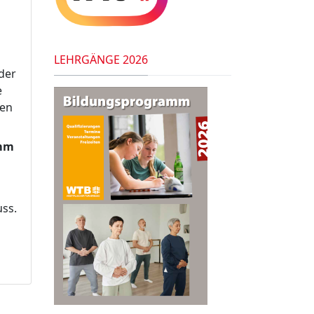
LEHRGÄNGE 2026
der
e
hen
amm
ss.