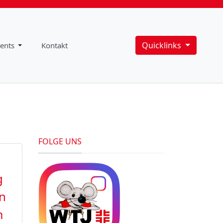
Quicklinks
ents
Kontakt
FOLGE UNS
g
en
m