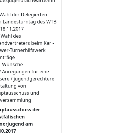
desjugendfachwarte/inn
 Wahl der Delegierten
 Landesturntag des WTB
18.11.2017
. Wahl des
endvertreters beim Karl-
wer-Turnerhilfswerk
Anträge
1 Wünsche
2 Anregungen für eine
sere / jugendgerechtere
taltung von
ptausschuss und
lversammlung
ptausschuss der
tfälischen
nerjugend am
10.2017