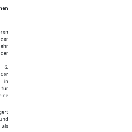
chen
en
 der
ehr
 der
 6.
der
 in
für
ine
gert
 und
als