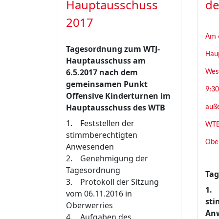
Hauptausschuss
de
2017
Am 6
Tagesordnung zum WTJ-
Hau
Hauptausschuss am
6.5.2017 nach dem
West
gemeinsamen Punkt
9:30
Offensive Kinderturnen im
Hauptausschuss des WTB
auße
1. Feststellen der
WTB 
stimmberechtigten
Ober
Anwesenden
2. Genehmigung der
Tagesordnung
Ta
3. Protokoll der Sitzung
1.
vom 06.11.2016 in
sti
Oberwerries
An
4. Aufgaben des