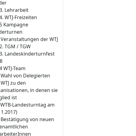
der
.3. Lehrarbeit
.4. WTJ-Freizeiten
.5 Kampagne
derturnen
. Veranstaltungen der WTJ
.2. TGM / TGW
.3. Landeskinderturnfest
8
.4 WTJ-Team
. Wahl von Delegierten
 WTJ zu den
anisationen, in denen sie
lied ist
TB-Landesturntag am
11.2017)
. Bestätigung von neuen
enamtlichen
arbeiterInnen