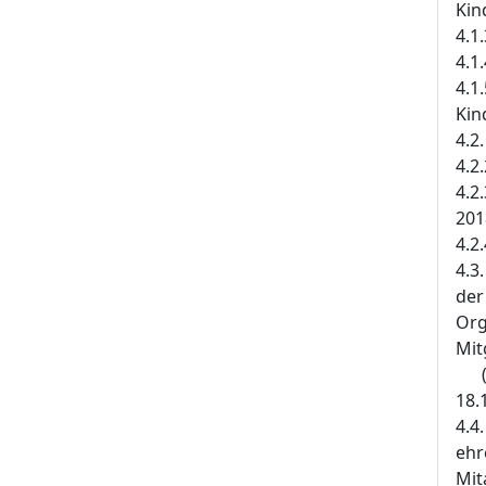
Kin
4.1
4.1
4.1
Kin
4.2
4.2
4.2
201
4.2
4.3
der
Org
Mitg
(W
18.
4.4
ehr
Mit