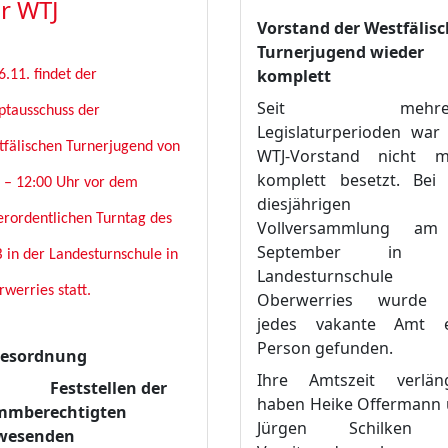
r WTJ
Vorstand der Westfälis
Turnerjugend wieder
komplett
.11. findet der
Seit mehrer
ptausschuss der
Legislaturperioden war
fälischen Turnerjugend von
WTJ-Vorstand nicht m
komplett besetzt. Bei
 – 12:00 Uhr vor dem
diesjährigen
rordentlichen Turntag des
Vollversammlung am
September in 
in der Landesturnschule in
Landesturnschule
werries statt.
Oberwerries wurde 
jedes vakante Amt e
Person gefunden.
gesordnung
Ihre Amtszeit verlän
 Feststellen der
haben Heike Offermann
mmberechtigten
Jürgen Schilken 
wesenden