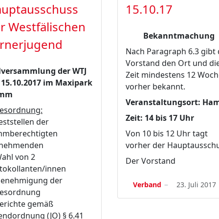
uptausschuss
15.10.17
r Westfälischen
Bekanntmachung
rnerjugend
Nach Paragraph 6.3 gibt 
Vorstand den Ort und di
lversammlung der WTJ
Zeit mindestens 12 Woc
15.10.2017 im Maxipark
vorher bekannt.
mm
Veranstaltungsort: H
esordnung:
Zeit: 14 bis 17 Uhr
Feststellen der
mmberechtigten
Von 10 bis 12 Uhr tagt
lnehmenden
vorher der Hauptausschu
Wahl von 2
Der Vorstand
tokollanten/innen
Genehmigung der
Verband
23. Juli 2017
esordnung
Berichte gemäß
endordnung (JO) § 6.41