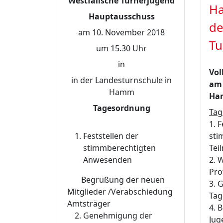
Westfälische Turnerjugend
Ha
Hauptausschuss
de
am 10. November 2018
Tu
um 15.30 Uhr
in
Vol
in der Landesturnschule in
am 
Hamm
Ha
Tagesordnung
Tag
1. 
Feststellen der
sti
stimmberechtigten
Tei
Anwesenden
2. 
Pro
Begrüßung der neuen
3. 
Mitglieder /Verabschiedung
Tag
Amtsträger
4. 
Genehmigung der
Jug