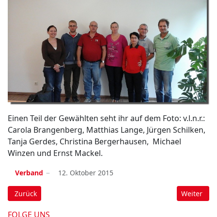
Einen Teil der Gewählten seht ihr auf dem Foto: v.l.n.r.:
Carola Brangenberg, Matthias Lange, Jürgen Schilken,
Tanja Gerdes, Christina Bergerhausen, Michael
Winzen und Ernst Mackel.
Verband
12. Oktober 2015
Vorheriger Beitrag: Hauptausschuss der WTJ
Nächster B
Zurück
Weiter
FOLGE UNS