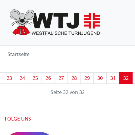
Startseite
23
24
25
26
27
28
29
30
31
32
Seite 32 von 32
FOLGE UNS