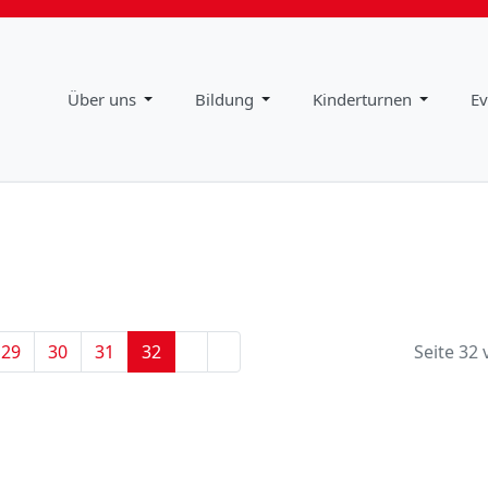
Impressum
Downloads
Über uns
Bildung
Kinderturnen
Ev
29
30
31
32
Seite 32 