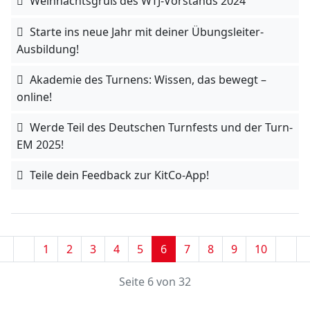
Weihnachtsgruß des WTJ-Vorstands 2024
Starte ins neue Jahr mit deiner Übungsleiter-
Ausbildung!
Akademie des Turnens: Wissen, das bewegt –
online!
Werde Teil des Deutschen Turnfests und der Turn-
EM 2025!
Teile dein Feedback zur KitCo-App!
1
2
3
4
5
6
7
8
9
10
Seite 6 von 32