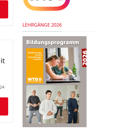
LEHRGÄNGE 2026
it
024