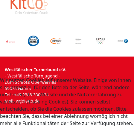
Westfälischer Turnerbund e.V.
- Westfälische Turnjugend -
Wir nutzen Cookies auf unserer Website. Einige von ihnen
Zum Schloss Oberwerries
sind essenziell für den Betrieb der Seite, während andere
59073 Hamm
uns helfen, diese Website und die Nutzererfahrung zu
Tel.: +49 2388 3000 24
Mail:
wtj@wtb.de
verbessern (Tracking Cookies). Sie können selbst
entscheiden, ob Sie die Cookies zulassen möchten. Bitte
beachten Sie, dass bei einer Ablehnung womöglich nicht
mehr alle Funktionalitäten der Seite zur Verfügung stehen.