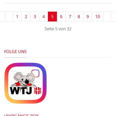
1
2
3
4
5
6
7
8
9
10
Seite 5 von 32
FOLGE UNS
LEHRGÄNGE 2026